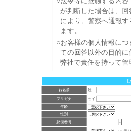
法令等に抵触する内容
が判断した場合は、回
により、警察へ通報す
ます。
お客様の個人情報につ
ての回答以外の目的に
弊社で責任を持って管
【
お名前
姓
フリガナ
セイ
年齢
性別
郵便番号
-
（お選び