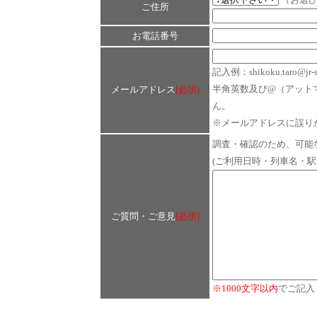
ご住所
お電話番号
記入例：shikoku.taro@jr-sh
半角英数及び@（アット
メールアドレス
[必須]
ん。
※メールアドレスに誤り
調査・確認のため、可能
(ご利用日時・列車名・駅
ご質問・ご意見
[必須]
※1000文字以内
でご記入