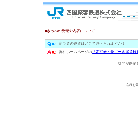
■きっぷの発売や内容について
定期券の運賃はどこで調べられますか？
02
弊社ホームページの
「定期券・快てーき運賃検
02
疑問が解消
各種お