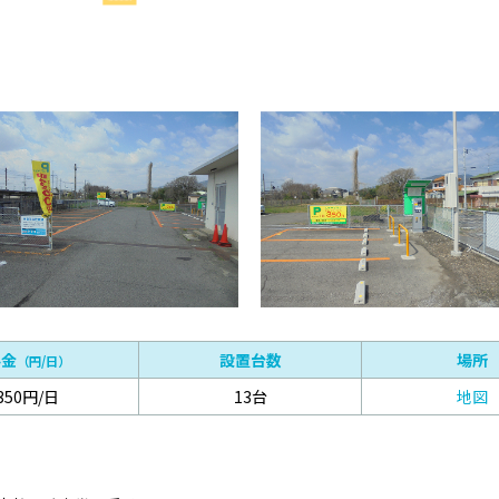
料金
設置台数
場所
（円/日）
350円/日
13台
地図