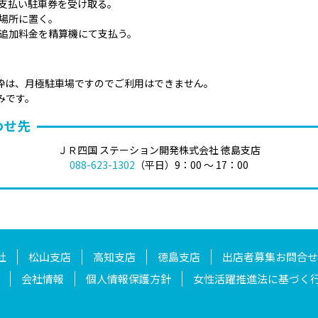
支払い駐車券を受け取る。
場所に置く。
追加料金を精算機にて支払う。
枠は、月極駐車場ですのでご利用はできません。
みです。
わせ先
ＪＲ四国 ステーション開発株式会社 徳島支店
088-623-1302
（平日）9：00 ～ 17：00
社
松山支店
⾼知支店
徳島支店
出店者募集お問合せ
会社情報
個人情報保護方針
女性活躍推進法に基づく