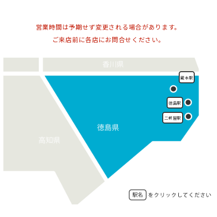
2025-12-08
徳島支店
2025年12月17日（水）～21日（日）
営業時間は予期せず変更される場合があります。
徳島県初出店！完売必至の人気イベント『全国パン
博覧会』が徳島駅クレメントプラザで開催決定！
ご来店前に各店にお問合せください。
>
詳しくはこちら
2025-10-23
徳島支店
蔵本駅
2025年10月31日（金）～11月18日（火）
サンリオキャラクターを取り扱うショップ「いちご
新聞×むにゅぐるみパティオPOPUPSTORE」が徳島
徳島駅
駅クレメントプラザに期間限定で出店します！
>
詳しくはこちら
二軒屋駅
2025-10-20
徳島支店
2025年10月31日（金）～11月3日（月）
クラブハリエ「バームショコラ ド ヴォヤージュ」期
間限定販売
>
詳しくはこちら
2025-02-19
徳島支店
「徳島トレインランド」開催のご案内
>
詳しくはこちら