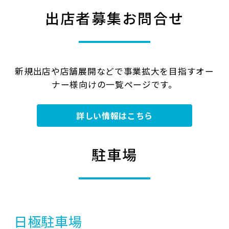
出店者募集お問合せ
2024-08-06
徳島支店
徳島駅クレメントプラザに「
DAISO（ダイソー）
」
が開業いたします！
2024-05-17
徳島支店
新規出店や店舗展開などで事業拡大を目指すオー
徳島駅クレメントプラザで「
とくしまえきすぽ
」を
ナー様向けの一覧ページです。
開催します！
2023-07-14
企業情報
詳しい情報はこちら
ＪＲ四国ステーション開発株式会社及びＪＲ徳島駅
ビル開発株式会社の合併について
>
プレス資料はこちら
駐車場
2023-06-26
徳島支店
二軒屋駅に「
器と雑貨のお店 house
」がオープンし
ます。
2022-10-07
企業情報
日極駐車場
鉄道開業150年ＳＬ動輪パン発売のお知らせ