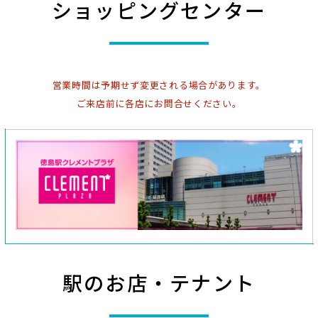
ショッピングセンター
役員就任のご挨拶
>
詳しくはこちら
2026-06-17
徳島支店
営業時間は予期せず変更される場合があります。
徳島駅クレメントプラザに『三菱ＵＦＪ銀行 ＡＴＭ
コーナー（現金自動預け払い機）』を開設いたしま
ご来店前に各店にお問合せください。
す！
>
詳しくはこちら
2026-06-15
徳島支店
2026年6月27日（土）
「クレメントプラザ トレインフェスタ」の開催につ
いて
>
詳しくはこちら
2026-05-27
徳島支店
2026年6月10日（水）～14日（日）
徳島県初出店！完売必至の人気イベント『おやつ博
駅のお店・テナント
覧会』が徳島駅クレメントプラザで開催決定！
>
詳しくはこちら