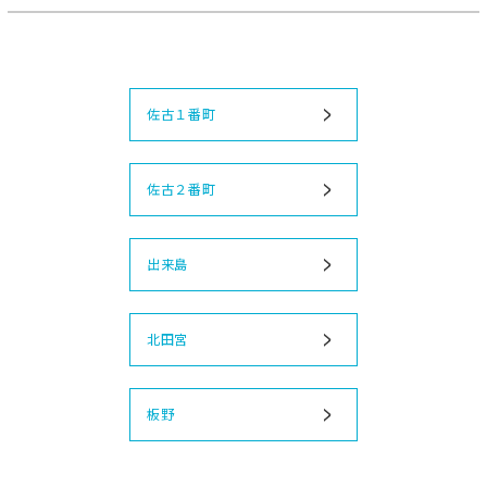
>
プレス資料はこちら
2022-10-01
企業情報
JR四国ステーション開発株式会社が発足しました。
佐古１番町
2022-09-30
企業情報
新会社 発足イベント
のお知らせ
>
プレス資料はこちら
佐古２番町
2022-09-30
企業情報
サイトリニューアルしました。
出来島
2022-07-01
徳島支店
蔵本駅「
美食酒屋とんがらし
」がオープンしまし
北田宮
た。
2020-12-24
徳島支店
板野
鴨島駅に「
アイサポ吉野川店、まいぷれ吉野川市
」
がオープンしました。