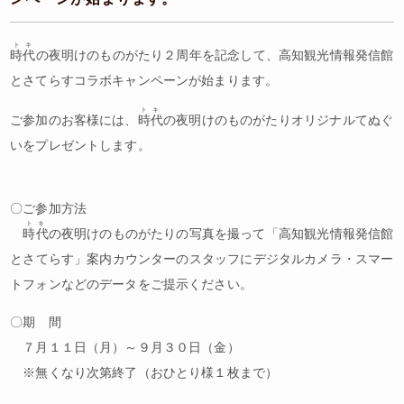
トキ
時代
の夜明けのものがたり２周年を記念して、高知観光情報発信館
とさてらすコラボキャンペーンが始まります。
トキ
ご参加のお客様には、
時代
の夜明けのものがたりオリジナルてぬぐ
いをプレゼントします。
〇ご参加方法
トキ
時代
の夜明けのものがたりの写真を撮って「高知観光情報発信館
とさてらす」案内カウンターのスタッフにデジタルカメラ・スマー
トフォンなどのデータをご提示ください。
〇期 間
７月１１日（月）～９月３０日（金）
※無くなり次第終了（おひとり様１枚まで）