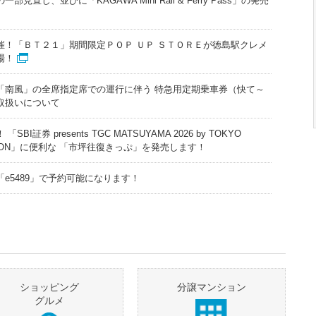
見直し、並びに「KAGAWA Mini Rail & Ferry Pass」の発売
催！「ＢＴ２１」期間限定ＰＯＰ ＵＰ ＳＴＯＲＥが徳島駅クレメ
場！
「南風」の全席指定席での運行に伴う 特急用定期乗車券（快て～
取扱いについて
BI証券 presents TGC MATSUYAMA 2026 by TOKYO
ECTION」に便利な 「市坪往復きっぷ」を発売します！
e5489」で予約可能になります！
ショッピング
分譲マンション
グルメ