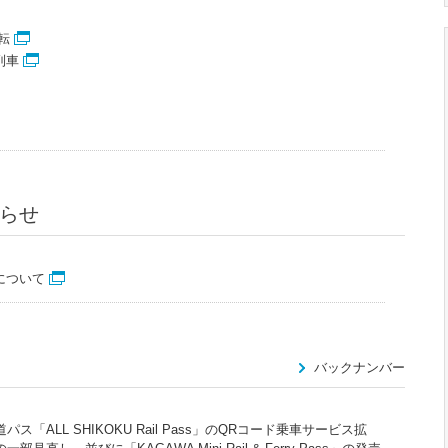
転
列車
らせ
について
バックナンバー
ス「ALL SHIKOKU Rail Pass」のQRコード乗車サービス拡