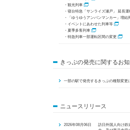
・観光列車
・寝台特急「サンライズ瀬戸」 延長運
・「ゆうゆうアンパンマンカー」増結
・イベントにあわせた列車等
・夏季多客列車
・特急列車一部運転区間の変更
きっぷの発売に関するお知
一部の駅で発売するきっぷの種類変更
ニュースリリース
2026年08月06日
訪日外国人向け鉄道パ