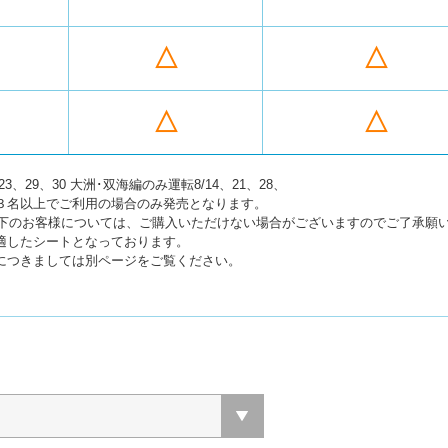
△
△
△
△
16、22、23、29、30 大洲･双海編のみ運転8/14、21、28、
３名以上でご利用の場合のみ発売となります。
下のお客様については、ご購入いただけない場合がございますのでご了承願
適したシートとなっております。
につきましては別ページをご覧ください。