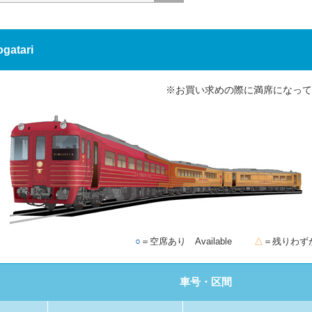
atari
※お買い求めの際に満席になって
○
＝空席あり Available
△
＝残りわずか F
車号・区間