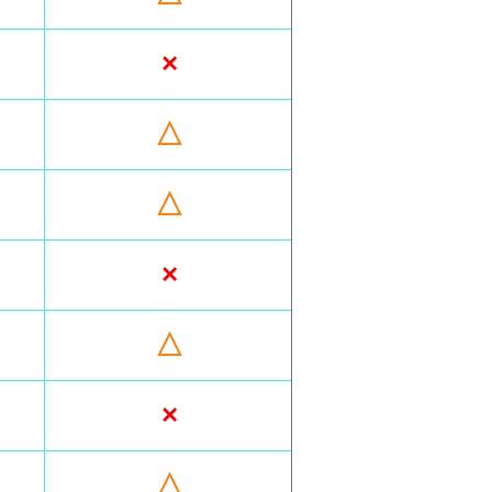
×
△
△
×
△
×
△