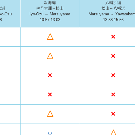
双海編
八幡浜編
大洲
伊予大洲～松山
松山～八幡浜
yo-Ozu
Iyo-Ozu ～ Matsuyama
Matsuyama ～ Yawataha
8
10:57-13:03
13:38-15:56
△
×
△
×
×
×
×
×
△
×
○
△