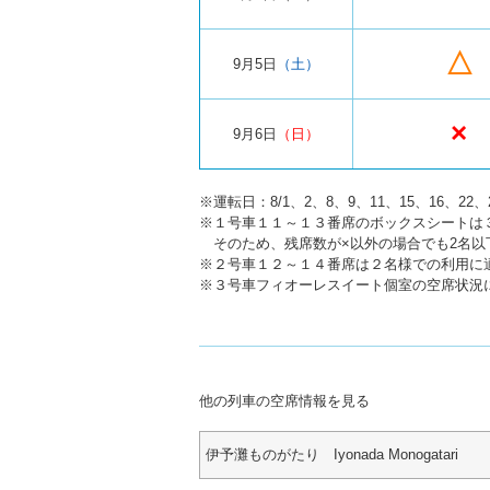
△
9月5日
（土）
×
9月6日
（日）
※運転日：8/1、2、8、9、11、15、
※１号車１１～１３番席のボックスシートは
そのため、残席数が×以外の場合でも2名以
※２号車１２～１４番席は２名様での利用に
※３号車フィオーレスイート個室の空席状況
他の列車の空席情報を見る
伊予灘ものがたり Iyonada Monogatari