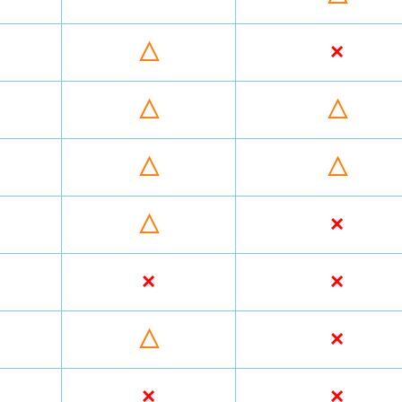
△
×
△
△
△
△
△
×
×
×
△
×
×
×