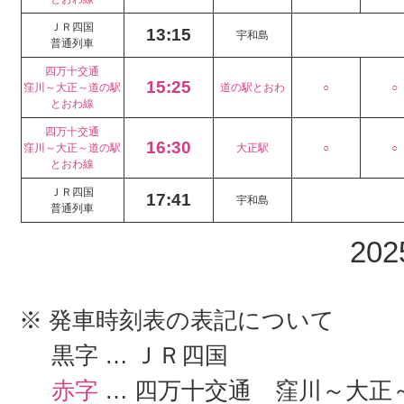
ＪＲ四国
13:15
宇和島
普通列車
四万十交通
15:25
窪川～大正～道の駅
道の駅とおわ
○
○
とおわ線
四万十交通
16:30
窪川～大正～道の駅
大正駅
○
○
とおわ線
ＪＲ四国
17:41
宇和島
普通列車
202
※ 発車時刻表の表記について
黒字
… ＪＲ四国
赤字
… 四万十交通 窪川～大正