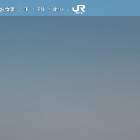
お食事
JP
EN
share