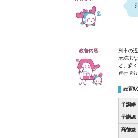
改善内容
列車の遅
示端末な
ど、多く
運行情報
設置駅
予讃線
予讃線
高徳線