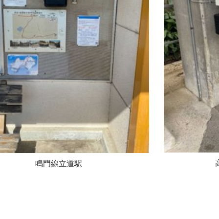
鳴門線立道駅