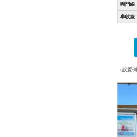
鳴門線
牟岐線
（設置例