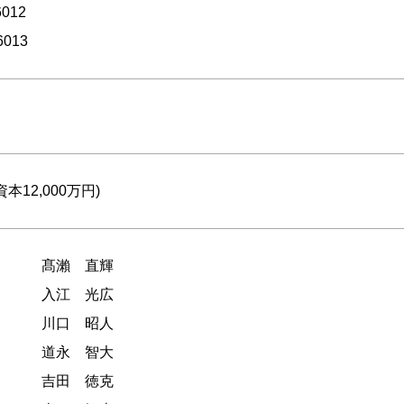
6012
6013
資本12,000万円)
髙瀨 直輝
入江 光広
川口 昭人
道永 智大
吉田 徳克