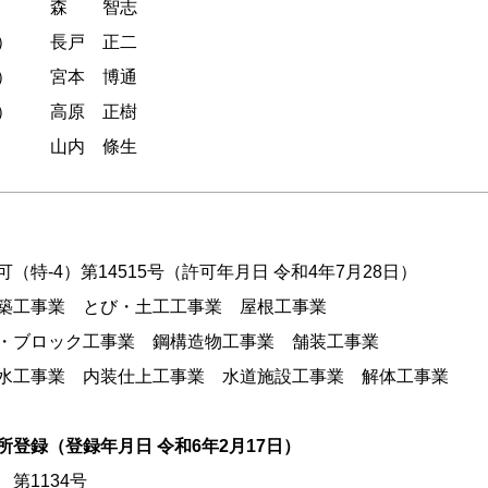
森 智志
）
長戸 正二
）
宮本 博通
）
高原 正樹
山内 條生
（特-4）第14515号（許可年月日 令和4年7月28日）
築工事業 とび・土工工事業 屋根工事業
・ブロック工事業 鋼構造物工事業 舗装工事業
水工事業 内装仕上工事業 水道施設工事業 解体工事業
所登録（登録年月日 令和6年2月17日）
第1134号