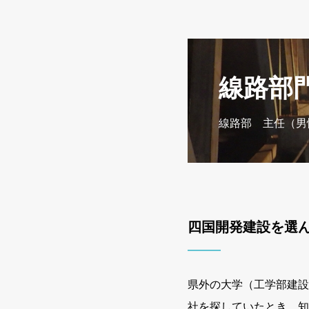
線路部
線路部 主任（
四国開発建設を選
県外の大学（工学部建設
社を探していたとき、知